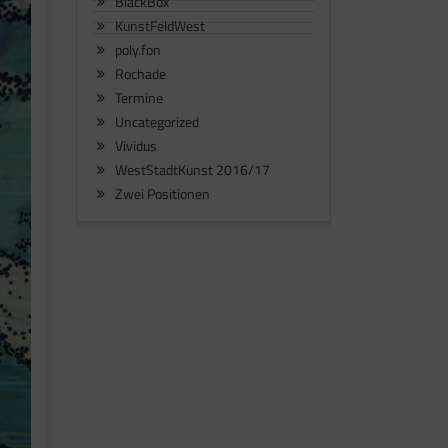
BlackBox
KunstFeldWest
poly.fon
Rochade
Termine
Uncategorized
Vividus
WestStadtKunst 2016/17
Zwei Positionen