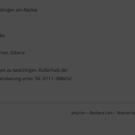
sslingen am Neckar
Uhr
ner, Gitarre
gen zu besichtigen. Außerhalb der
reinbarung unter Tel. 0711-388452
poly.fon – Barbara Lörz – Wasserr