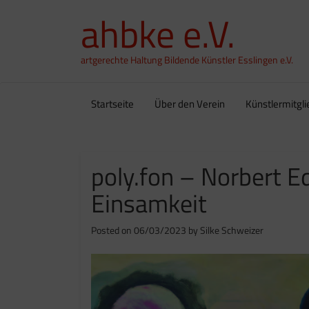
ahbke e.V.
artgerechte Haltung Bildende Künstler Esslingen e.V.
Startseite
Über den Verein
Künstlermitgli
poly.fon – Norbert E
Einsamkeit
Posted on
06/03/2023
by
Silke Schweizer