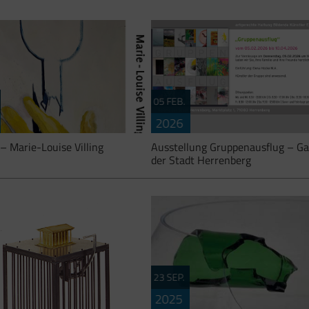
05 FEB.
2026
 – Marie-Louise Villing
Ausstellung Gruppenausflug – Ga
der Stadt Herrenberg
23 SEP.
fon – Ausstellungen im
artgerechte Haltung Bildende Künst
2025