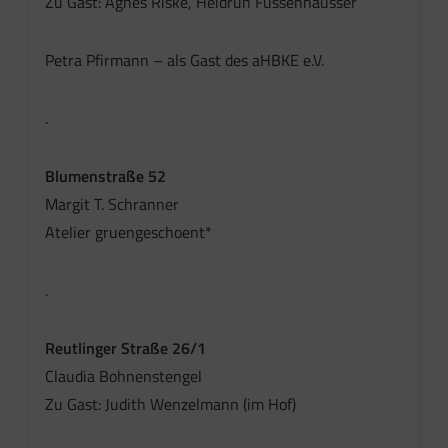
Zu Gast: Agnes Riske, Heidrun Füssenhäusser
Petra Pfirmann – als Gast des aHBKE e.V.
.
Blumenstraße 52
Margit T. Schranner
Atelier gruengeschoent*
.
Reutlinger Straße 26/1
Claudia Bohnenstengel
Zu Gast: Judith Wenzelmann (im Hof)