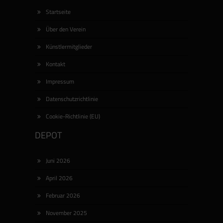
poly.fon – Ausstellungen im Kulturzentrum
DIESELSTRASSE, eine Kooperation von artgerechte
Startseite
Haltung Bildende Künstler Esslingen e.V. und
Über den Verein
dieselstrasse e.V.: BETTINA FUNKE […]
Künstlermitglieder
Kontakt
Impressum
Datenschutzrichtlinie
Cookie-Richtlinie (EU)
DEPOT
Juni 2026
April 2026
Februar 2026
November 2025