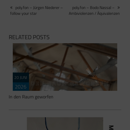
Beitragsnavigation
poly.fon – Jürgen Niederer –
poly.fon – Bodo Nassal –
follow your star
Ambiviolenzen / Äquivalenzen
RELATED POSTS
S
20 JUNI
K
2026
In den Raum geworfen
A
A
B
B
K
p
R
T
U