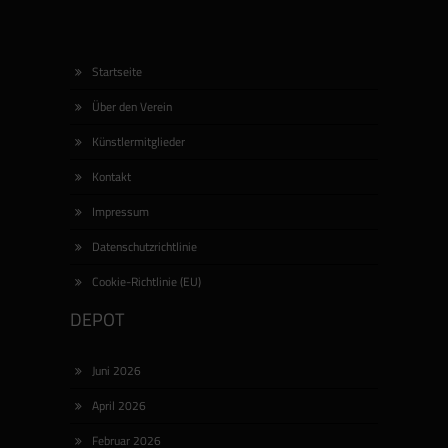
poly.fon – Ausstellungen im Kulturzentrum
DIESELSTRASSE, eine Kooperation von artgerechte
Startseite
Haltung Bildende Künstler Esslingen e.V. und
Über den Verein
dieselstrasse e.V.: BETTINA FUNKE […]
Künstlermitglieder
Kontakt
Impressum
Datenschutzrichtlinie
Cookie-Richtlinie (EU)
DEPOT
Juni 2026
April 2026
Februar 2026