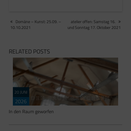
Beitragsnavigation
Domäne – Kunst: 25.09. –
atelier offen: Samstag 16.
10.10.2021
und Sonntag 17. Oktober 2021
RELATED POSTS
S
20 JUNI
K
2026
In den Raum geworfen
A
A
B
B
K