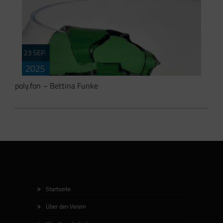
In der neuen Ausstellungsreihe “Rochade” des
23 SEP.
Kunstvereins Artgerechte Haltung Bildende Künstler
2025
Esslingen werden Ateliers zu Ausstellungsräumen.
Am Samstag den 12.10.2025 […]
poly.fon – Bettina Funke
poly.fon – Ausstellungen im Kulturzentrum
DIESELSTRASSE, eine Kooperation von artgerechte
Startseite
Haltung Bildende Künstler Esslingen e.V. und
Über den Verein
dieselstrasse e.V.: BETTINA FUNKE […]