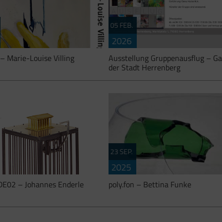
05 FEB.
2026
 – Marie-Louise Villing
Ausstellung Gruppenausflug – Ga
der Stadt Herrenberg
23 SEP.
fon – Ausstellungen im
artgerechte Haltung Bildende Künst
2025
rzentrum DIESELSTRASSE, eine
Esslingen e. V. in der Galerie der St
E02 – Johannes Enderle
poly.fon – Bettina Funke
ration von artgerechte Haltung
Herrenberg vom 05.02.2026 bis
nde Künstler Esslingen e.V. und
10.04.2026 Künstlerinnen und
strasse e.V.: Marie – […]
Künstler […]