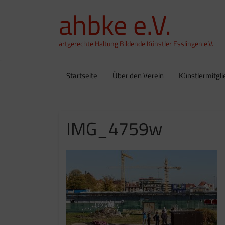
ahbke e.V.
artgerechte Haltung Bildende Künstler Esslingen e.V.
Startseite
Über den Verein
Künstlermitgli
IMG_4759w