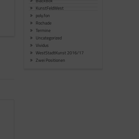
BlackBox
KunstFeldWest
poly.fon
Rochade
Termine
Uncategorized
Vividus
WestStadtKunst 2016/17
Zwei Positionen