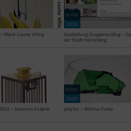
05 FEB.
2026
 – Marie-Louise Villing
Ausstellung Gruppenausflug – Ga
der Stadt Herrenberg
23 SEP.
fon – Ausstellungen im
artgerechte Haltung Bildende Künst
2025
rzentrum DIESELSTRASSE, eine
Esslingen e. V. in der Galerie der St
E02 – Johannes Enderle
poly.fon – Bettina Funke
ration von artgerechte Haltung
Herrenberg vom 05.02.2026 bis
nde Künstler Esslingen e.V. und
10.04.2026 Künstlerinnen und
strasse e.V.: Marie – […]
Künstler […]