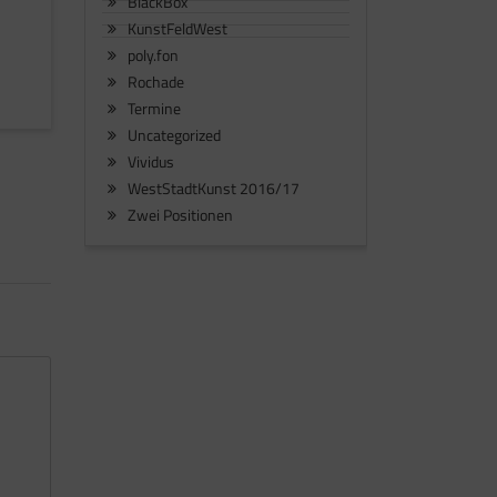
BlackBox
KunstFeldWest
poly.fon
Rochade
Termine
Uncategorized
Vividus
WestStadtKunst 2016/17
Zwei Positionen