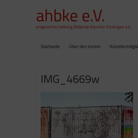
ahbke e.V.
artgerechte Haltung Bildende Künstler Esslingen e.V.
Startseite
Über den Verein
Künstlermitgli
IMG_4669w